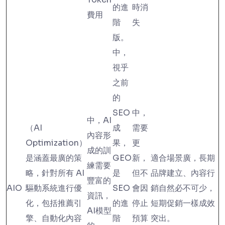
的進
時消
費用
階
失
版。
中，
視乎
之前
的
SEO
中，
中，AI
（AI
成
需要
內容形
Optimization）
果，
更
成的訓
是涵蓋最廣的策
GEO
新，
適合場景廣，長期
練需要
略，針對所有 AI
是
但不
品牌建立、內容行
豐富的
AIO
驅動系統進行優
SEO
會因
銷自然必不可少，
資訊，
化，包括推薦引
的進
停止
短期促銷一樣成效
AI模型
擎、自動化內容
階
預算
突出。