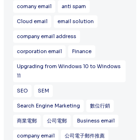
comany email
anti spam
Cloud email
email solution
company email address
corporation email
Finance
Upgrading from Windows 10 to Windows
11
SEO
SEM
Search Engine Marketing
數位行銷
商業電郵
公司電郵
Business email
company email
公司電子郵件推薦