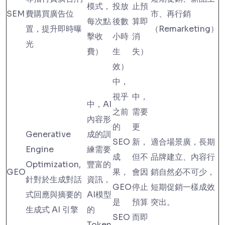
模式，
投放
止預
SEM
費購買廣告位
市、再行銷
每次點
後數
算即
置，提升即時曝
（Remarketing）
擊收
小時
消
光
費）
生
失）
效）
中，
視乎
中，
中，AI
之前
需要
內容形
的
更
Generative
成的訓
SEO
新，
適合場景廣，長期
Engine
練需要
成
但不
品牌建立、內容行
Optimization,
豐富的
GEO
果，
會因
銷自然必不可少，
針對於生成對話
資訊，
GEO
停止
短期促銷一樣成效
式回應與摘要的
AI模型
是
預算
突出。
生成式 AI 引擎
的
SEO
而即
Token