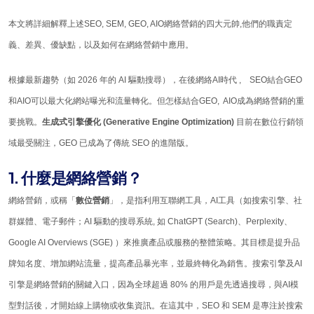
本文將詳細解釋上述SEO, SEM, GEO, AIO網絡營銷的四大元帥,他們的職責定
義、差異、優缺點，以及如何在網絡營銷中應用。
根據最新趨勢（如 2026 年的 AI 驅動搜尋），在後網絡AI時代 , SEO結合GEO
和AIO可以最大化網站曝光和流量轉化。但怎樣結合GEO, AIO成為網絡營銷的重
要挑戰。
生成式引擎優化 (Generative Engine Optimization)
目前在數位行銷領
域最受關注，GEO 已成為了傳統 SEO 的進階版。
1. 什麼是網絡營銷？
網絡營銷，或稱「
數位營銷
」，是指利用互聯網工具，AI工具（如搜索引擎、社
群媒體、電子郵件；AI 驅動的搜尋系統, 如 ChatGPT (Search)、Perplexity、
Google AI Overviews (SGE) ）來推廣產品或服務的整體策略。其目標是提升品
牌知名度、增加網站流量，提高產品暴光率，並最終轉化為銷售。搜索引擎及AI
引擎是網絡營銷的關鍵入口，因為全球超過 80% 的用戶是先透過搜尋，與AI模
型對話後，才開始線上購物或收集資訊。在這其中，SEO 和 SEM 是專注於搜索