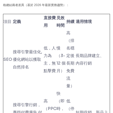
格總結兩者差異（基於 2026 年最新實務趨勢）：
直接費
見效
項目
定義
持續
適用情境
用
時間
高
（排
低，人
慢
名穩
搜尋引擎最佳化,
力為
（3-
定後
長期品牌建立、
SEO
優化網站以獲取
主，無
12 個
長期
內容行銷
自然排名
點擊費
月）
免費
流
量）
快
高
（即
低
搜尋引擎行銷，
（PPC
時，
（停
專指付費廣告,付
短期促銷、新品上