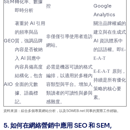
SEM
轉化率、數據
控
Google
即時分析
Analytics
著重於 AI 引用
關注品牌權威的
的頻率與品
建立與在生成式
非僅僅引導使用者造訪
GEO
質，強調品牌
AI 資訊體系中
網站。
內容是否被納
的話語權。即
E-
入 AI 回應中
E-A-T
內容具備高度
必需是機器可讀的格式
原則，
E-E-A-T
結構化，包含
編排，以適用於多種內
持續是所有優化
AIO
全面的元數
容類型與平台。增加人
策略的核心要
據、語義標
類讀者的可讀性與參與
素。
記。
感難度。
資料來源：綜合多個專業網站分析，以及SOWEB.net 同事的實際工作經驗。
5. 如何在網絡營銷中應用 SEO 和 SEM,