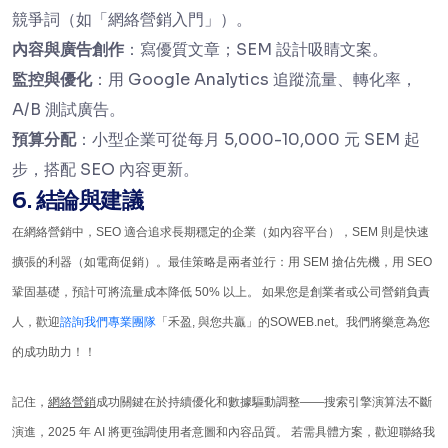
競爭詞（如「網絡營銷入門」）。
內容與廣告創作
：寫優質文章；SEM 設計吸睛文案。
監控與優化
：用 Google Analytics 追蹤流量、轉化率，
A/B 測試廣告。
預算分配
：小型企業可從每月 5,000-10,000 元 SEM 起
步，搭配 SEO 內容更新。
6. 結論與建議
在網絡營銷中，SEO 適合追求長期穩定的企業（如內容平台），SEM 則是快速
擴張的利器（如電商促銷）。最佳策略是兩者並行：用 SEM 搶佔先機，用 SEO
鞏固基礎，預計可將流量成本降低 50% 以上。 如果您是創業者或公司營銷負責
人，歡迎
諮詢我們專業團隊
「禾盈, 與您共贏」的SOWEB.net。我們將樂意為您
的成功助力！！
記住，
網絡營銷
成功關鍵在於持續優化和數據驅動調整——搜索引擎演算法不斷
演進，2025 年 AI 將更強調使用者意圖和內容品質。 若需具體方案，歡迎聯絡我