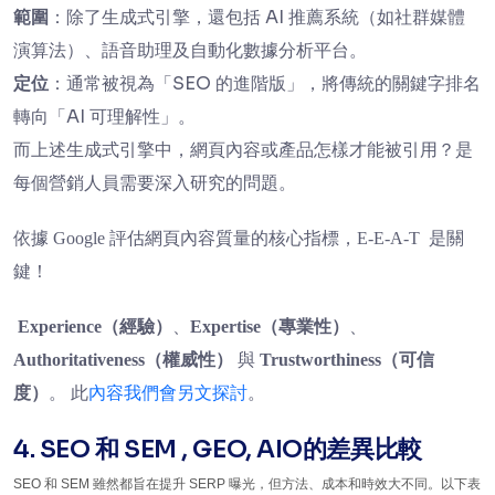
範圍
：除了生成式引擎，還包括 AI 推薦系統（如社群媒體
演算法）、語音助理及自動化數據分析平台。
定位
：通常被視為「SEO 的進階版」，將傳統的關鍵字排名
轉向「AI 可理解性」。
而上述生成式引擎中，網頁內容或產品怎樣才能被引用？是
每個營銷人員需要深入研究的問題。
依據
Google
評估網頁內容質量的核心指標，
E-E-A-T 是關
鍵！
Experience
（經驗）
、
Expertise
（專業性）
、
Authoritativeness
（權威性）
與
Trustworthiness
（可信
度）
。
此
內容我們會另文探討
。
4. SEO 和 SEM , GEO, AIO的差異比較
SEO 和 SEM 雖然都旨在提升 SERP 曝光，但方法、成本和時效大不同。以下表