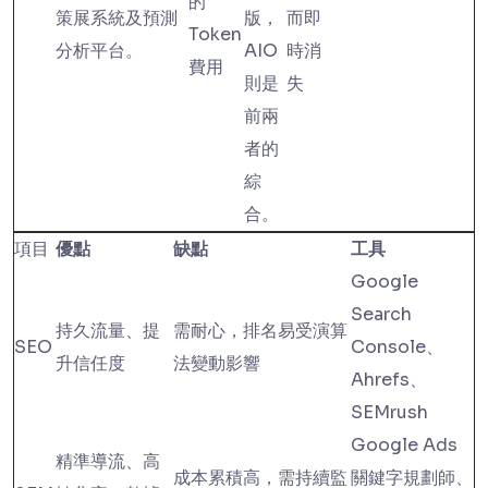
的
策展系統及預測
版，
而即
Token
分析平台。
AIO
時消
費用
則是
失
前兩
者的
綜
合。
項目
優點
缺點
工具
Google
Search
持久流量、提
需耐心，排名易受演算
SEO
Console、
升信任度
法變動影響
Ahrefs、
SEMrush
Google Ads
精準導流、高
成本累積高，需持續監
關鍵字規劃師、