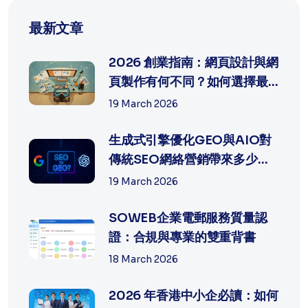
最新文章
2026 創業指南：網頁設計與網
頁製作有何不同？如何選擇最
適合中...
19 March 2026
生成式引擎優化GEO與AIO對
傳統SEO網絡營銷帶來多少沖
擊?
19 March 2026
SOWEB企業電郵服務質量認
證：合規與專業的雙重背書
18 March 2026
2026 年香港中小企必讀：如何