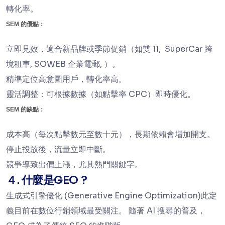
轉化率。
SEM 的優點：
立即見效，適合新品牌或季節促銷（如雙 11, SuperCar 跨
境租車, SOWEB 企業電郵, ）。
精準定位高意圖用戶，轉化率高。
靈活調整：可根據數據（如點擊率 CPC）即時優化。
SEM 的缺點：
成本高（每次點擊數元至數十元），長期依賴會增加開支。
停止投放後，流量立即中斷。
競爭導致出價上漲，尤其熱門關鍵字。
４. 什麼是GEO ?
生成式引擎優化 (Generative Engine Optimization)此定
義目前在數位行銷領域最受關注。 隨著 AI 搜尋的普及，