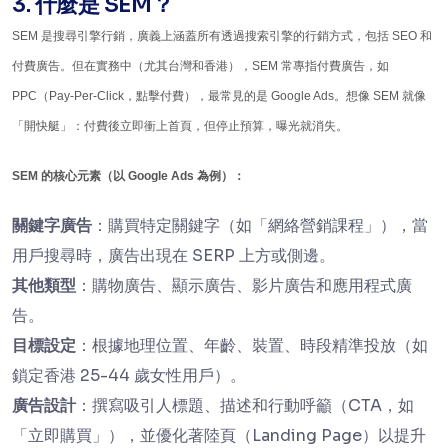
3. 什麼是 SEM？
SEM 是搜尋引擎行銷，廣義上涵蓋所有透過搜索引擎的行銷方式，包括 SEO 和
付費廣告。但在實務中（尤其台灣和香港），SEM 常專指付費廣告，如
PPC（Pay-Per-Click，點擊付費），最常見的是 Google Ads。想像 SEM 就像
「開快艇」：付費後立即衝上首頁，但停止預算，曝光就消失。
SEM 的核心元素（以 Google Ads 為例）：
關鍵字廣告
：購買特定關鍵字（如「網絡營銷課程」），當
用戶搜尋時，廣告出現在 SERP 上方或側邊。
其他類型
：購物廣告、顯示廣告、影片廣告和應用程式廣
告。
目標設定
：根據地理位置、年齡、裝置、時段精準投放（如
鎖定香港 25-44 歲女性用戶）。
廣告設計
：撰寫吸引人標題、描述和行動呼籲（CTA，如
「立即購買」），並優化著陸頁（Landing Page）以提升