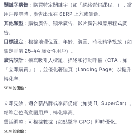
關鍵字廣告
：購買特定關鍵字（如「網絡營銷課程」），當
用戶搜尋時，廣告出現在 SERP 上方或側邊。
其他類型
：購物廣告、顯示廣告、影片廣告和應用程式廣
告。
目標設定
：根據地理位置、年齡、裝置、時段精準投放（如
鎖定香港 25-44 歲女性用戶）。
廣告設計
：撰寫吸引人標題、描述和行動呼籲（CTA，如
「立即購買」），並優化著陸頁（Landing Page）以提升
轉化率。
SEM 的優點：
立即見效，適合新品牌或季節促銷（如雙 11, SuperCar）。
精準定位高意圖用戶，轉化率高。
靈活調整：可根據數據（如點擊率 CPC）即時優化。
SEM 的缺點：