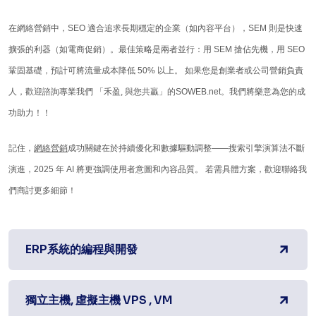
在網絡營銷中，SEO 適合追求長期穩定的企業（如內容平台），SEM 則是快速
擴張的利器（如電商促銷）。最佳策略是兩者並行：用 SEM 搶佔先機，用 SEO
鞏固基礎，預計可將流量成本降低 50% 以上。 如果您是創業者或公司營銷負責
人，歡迎諮詢專業我們 「禾盈, 與您共贏」的SOWEB.net。我們將樂意為您的成
功助力！！
記住，
網絡營銷
成功關鍵在於持續優化和數據驅動調整——搜索引擎演算法不斷
演進，2025 年 AI 將更強調使用者意圖和內容品質。 若需具體方案，歡迎聯絡我
們商討更多細節！
ERP系統的編程與開發
獨立主機, 虛擬主機 VPS , VM