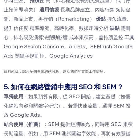
小時生效）
持續性
高（排名穩定後長期免費流量） 低（停
止預算即消失）
適用情境
長期品牌建立、內容行銷 短期促
銷、新品上市、再行銷（Remarketing）
優點
持久流量、
提升信任度 精準導流、高轉化率、數據即時分析
缺點
需耐
心，排名易受演算法變動影響 成本累積高，需持續監控
工具
Google Search Console、Ahrefs、SEMrush Google
Ads 關鍵字規劃師、Google Analytics
資料來源：綜合多個專業網站分析，以及我們的實際工作經驗。
5. 如何在網絡營銷中應用 SEO 和 SEM？
單獨使用
：如果預算有限，從 SEO 開始，建立基礎（如優
化網站內容和關鍵字研究）。若需快速流量，選擇 SEM 投
放 Google Ads。
結合使用（推薦）
：SEM 提供短期曝光，同時用 SEO 累積
長期流量。例如，用 SEM 測試關鍵字效能，再將有效關鍵