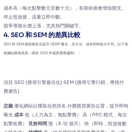
成本高（每次點擊數元至數十元），長期依賴會增加開支。
停止投放後，流量立即中斷。
競爭導致出價上漲，尤其熱門關鍵字。
4. SEO 和 SEM 的差異比較
SEO 和 SEM 雖然都旨在提升 SERP 曝光，但方法、成本和時效大不同。以下表
格總結兩者差異（基於 2025 年最新實務趨勢）：
項目 SEO (搜尋引擎最佳化) SEM (搜尋引擎行銷，專指付
費廣告)
定義
優化網站以獲取自然排名 付費購買廣告位置，提升即時
曝光
成本
低（人力為主，無點擊費） 高（PPC 模式，每次
點擊收費）
見效時間
慢（3-12 個月） 快（即時，投放後數