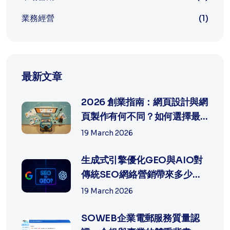
業務經營
(1)
最新文章
2026 創業指南：網頁設計與網
頁製作有何不同？如何選擇最
適合中...
19 March 2026
生成式引擎優化GEO與AIO對
傳統SEO網絡營銷帶來多少沖
擊?
19 March 2026
SOWEB企業電郵服務質量認