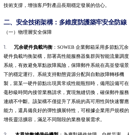
技術支撐，增強客戶對產品長期穩定發展的信心。
二、安全技術架構：多維度防護築牢安全防線
（一）物理層安全保障
1.
冗余硬件負載均衡
：
SOWEB
企業郵箱采用多節點冗余
硬件負載均衡架構，部署高性能服務器集群與智能流量調度
系統，有效避免單點故障風險，保障郵件系統在高並發場景
下的穩定運行。系統支持動態資源分配與自動故障轉移機
製，當某一硬件節點出現異常或性能瓶頸時，備用設備可在
毫秒級時間內接管業務請求，實現無縫切換，確保郵件服務
連續不中斷。該架構不僅提升了系統的高可用性與快速響應
能力，還具備良好的彈性擴展特性，可根據企業用戶規模的
增長靈活擴容，滿足不同階段的業務發展需求。
2.
本異地數據備份機製
：為應對硬件故障、自然災害、人