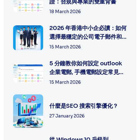
證：合規與專業的雙重背書
18 March 2026
2026 年香港中小企必讀：如何
選擇最穩定的公司電子郵件和
網頁製...
15 March 2026
5 分鐘教你如何設定 outlook
企業電郵, 手機電郵設定常見問
題排...
15 March 2026
什麼是SEO 搜索引擎優化 ?
27 January 2026
從 Windows 10 升級到