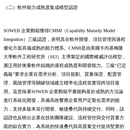
（二）軟件能力成熟度集成模型認證
SOWEB 企業郵箱獲得CMMI（Capability Maturity Model
Integration）三級認證，表明其在軟件開發、項目管理與過程
優化方面具備成熟的能力體系。CMMI是由美國卡內基梅隆
大學軟件工程研究所（SEI）主導製定的國際權威評估模型，
廣泛用於衡量軟件組織的過程成熟度和開發能力。
三級“已定
義級”要求企業在需求分析、項目規劃、質量保證、配置管
理、風險管理等關鍵領域建立標準化流程並實現跨項目復
用。這意味著
SOWEB
企業郵箱平臺能夠基於成熟的方法論
進行系統化開發，具備高效響應企業用戶定製化需求的能
力，支持多版本並行開發、敏捷叠代與持續交付。同時，該
認證也反映出企業在技術團隊建設、流程管控與交付質量方
面的綜合實力，為系統的快速叠代與高質量交付提供堅實的