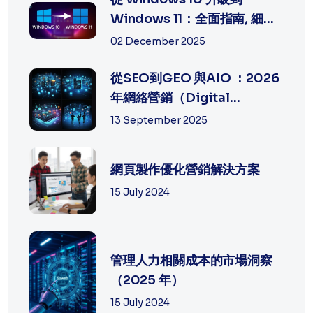
Windows 11：全面指南, 細節
及方法
02 December 2025
從SEO到GEO 與AIO ：2026
年網絡營銷（Digital
Marketing）的策...
13 September 2025
網頁製作優化營銷解決方案
15 July 2024
管理人力相關成本的市場洞察
（2025 年）
15 July 2024