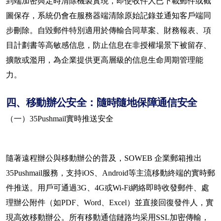
到端加密與定時清除機製實現，即使收件人已下載郵件或截
圖保存，系統仍會在服務器端清除原始記錄並通知客戶端同
步刪除。自毀郵件特別適用於傳輸合同草案、財務報表、項
目計劃書等高敏感信息，防止信息在非授權場景下被留存、
擴散或濫用，為企業提供更高層級的信息生命周期管理能
力。
四、移動辦公安全：隨時隨地保障通信安全
（一）
35Pushmail
實時推送安全
隨著遠程辦公與移動辦公的普及，
SOWEB
企業郵箱推出
35Pushmail
服務，支持
iOS
、
Android
等主流移動終端的實時郵
件推送。用戶可通過
3G
、
4G
或
Wi-Fi
網絡即時收發郵件、處
理辦公附件（如
PDF
、
Word
、
Excel
）並直接回復發件人，實
現高效移動辦公。所有移動通信鏈路均采用
SSL
加密傳輸，