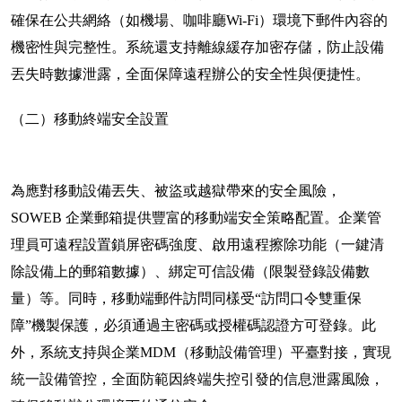
確保在公共網絡（如機場、咖啡廳
Wi-Fi
）環境下郵件內容的
機密性與完整性。系統還支持離線緩存加密存儲，防止設備
丟失時數據泄露，全面保障遠程辦公的安全性與便捷性。
（二）移動終端安全設置
為應對移動設備丟失、被盜或越獄帶來的安全風險，
SOWEB
企業郵箱提供豐富的移動端安全策略配置。企業管
理員可遠程設置鎖屏密碼強度、啟用遠程擦除功能（一鍵清
除設備上的郵箱數據）、綁定可信設備（限製登錄設備數
量）等。同時，移動端郵件訪問同樣受“訪問口令雙重保
障”機製保護，必須通過主密碼或授權碼認證方可登錄。此
外，系統支持與企業
MDM
（移動設備管理）平臺對接，實現
統一設備管控，全面防範因終端失控引發的信息泄露風險，