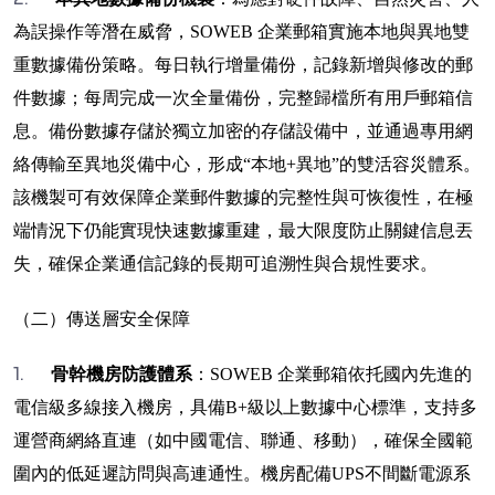
為誤操作等潛在威脅，
SOWEB
企業郵箱實施本地與異地雙
重數據備份策略。每日執行增量備份，記錄新增與修改的郵
件數據；每周完成一次全量備份，完整歸檔所有用戶郵箱信
息。備份數據存儲於獨立加密的存儲設備中，並通過專用網
絡傳輸至異地災備中心，形成“本地
+
異地”的雙活容災體系。
該機製可有效保障企業郵件數據的完整性與可恢復性，在極
端情況下仍能實現快速數據重建，最大限度防止關鍵信息丟
失，確保企業通信記錄的長期可追溯性與合規性要求。
（二）傳送層安全保障
1.
骨幹機房防護體系
：
SOWEB
企業郵箱依托國內先進的
電信級多線接入機房，具備
B+
級以上數據中心標準，支持多
運營商網絡直連（如中國電信、聯通、移動），確保全國範
圍內的低延遲訪問與高連通性。機房配備
UPS
不間斷電源系