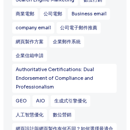
商業電郵
公司電郵
Business email
company email
公司電子郵件推薦
網頁製作方案
企業郵件系統
企業信箱申請
Authoritative Certifications: Dual
Endorsement of Compliance and
Professionalism
GEO
AIO
生成式引擎優化
人工智慧優化
數位營銷
網頁設計與網頁製作有何不同？如何選擇最適合