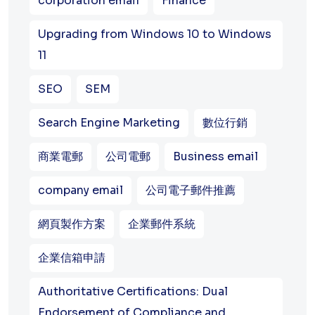
corporation email
Finance
Upgrading from Windows 10 to Windows
11
SEO
SEM
Search Engine Marketing
數位行銷
商業電郵
公司電郵
Business email
company email
公司電子郵件推薦
網頁製作方案
企業郵件系統
企業信箱申請
Authoritative Certifications: Dual
Endorsement of Compliance and