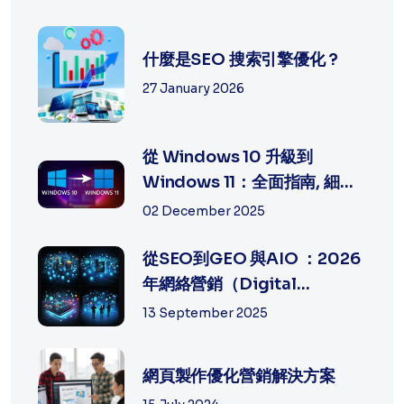
什麼是SEO 搜索引擎優化 ?
27 January 2026
從 Windows 10 升級到
Windows 11：全面指南, 細節
及方法
02 December 2025
從SEO到GEO 與AIO ：2026
年網絡營銷（Digital
Marketing）的策...
13 September 2025
網頁製作優化營銷解決方案