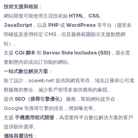
技術支援與框架
：
網站開發可能使用主流技術如
HTML、CSS、
JavaScript
，以及
PHP
或
WordPress
等平台（儘管未
明確提及使用特定 CMS，但其服務範圍顯示支援動態網
站）。
支援
CGI 腳本
和
Server Side Includes (SSI)
，適合需
要動態內容或自訂功能的網站。
一站式數位解決方案
：
除了設計，soweb.net 提供與網頁寄存、域名註冊和公司電
郵服務的整合，減少客戶管理多個供應商的麻煩。
提供
SEO（搜尋引擎優化）
服務，幫助網站提升在
Google 等搜尋引擎的排名，增加曝光率。
支援
手機應用程式開發
，為需要跨平台數位解決方案的客戶
提供額外選擇。
價格與靈活性
：