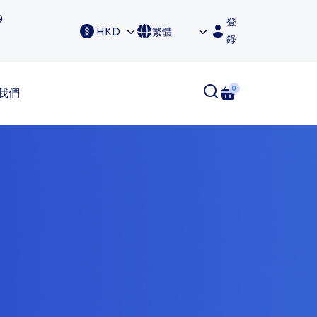
9
登
HKD
繁體
錄
0
我們