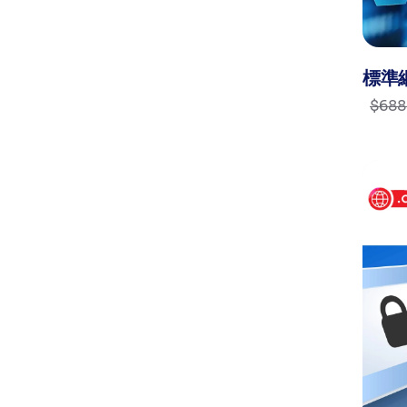
標準
$688