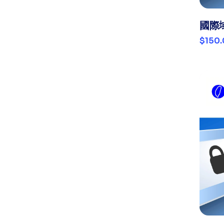
國際
$150