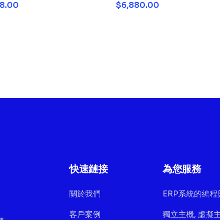
8.00
$6,880.00
快速鏈接
為您服務
關於我們
ERP系統的編程
客戶案例
獨立主機, 虛擬主機