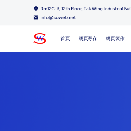
Rm12C-3, 12th Floor, Tak Wing Industrial Bu
info@soweb.net
首頁
網頁寄存
網頁製作